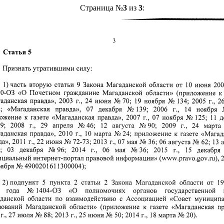
Страница №
3
из
3
: