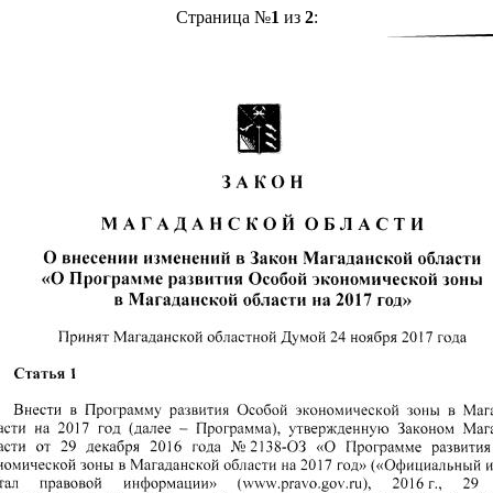
Страница №
1
из
2
: