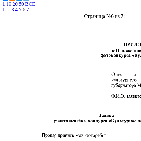
1
10
20
50
ВСЕ
1
...
3
4
5
6
7
Страница №
6
из
7
: