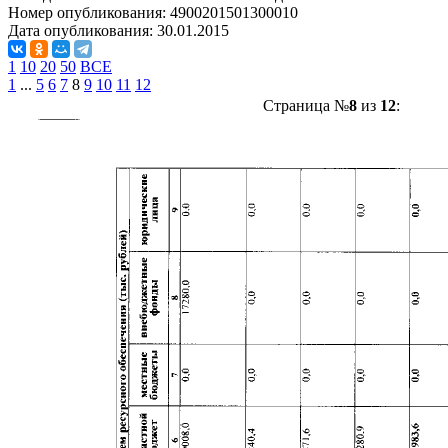
Номер опубликования:
4900201501300010
Дата опубликования:
30.01.2015
1
10
20
50
ВСЕ
1
...
5
6
7
8
9
10
11
12
Страница №
8
из
12
: