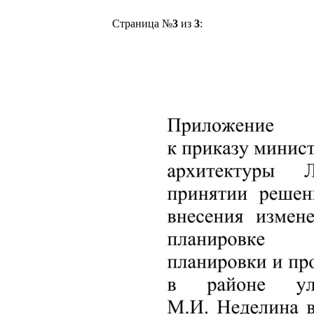
Страница №
3
из
3
: