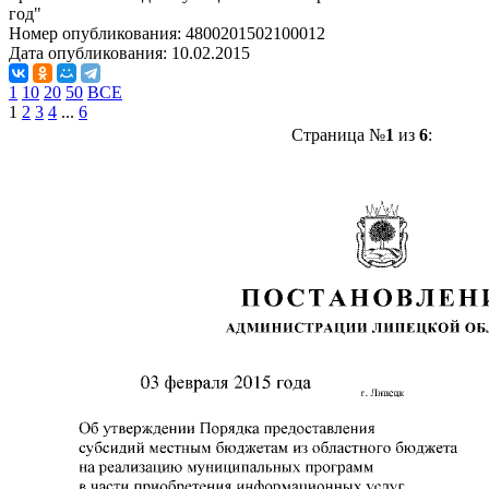
год"
Номер опубликования:
4800201502100012
Дата опубликования:
10.02.2015
1
10
20
50
ВСЕ
1
2
3
4
...
6
Страница №
1
из
6
: