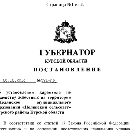
Страница №
1
из
2
: