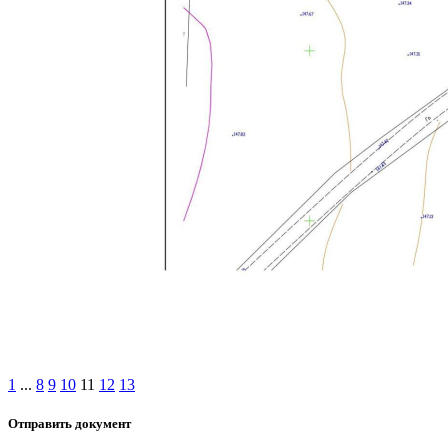
1
...
8
9
10
11
12
13
Отправить документ