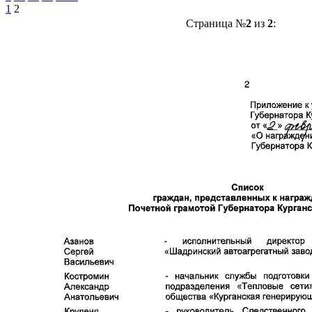
1
2
Страница №
2
из
2
: