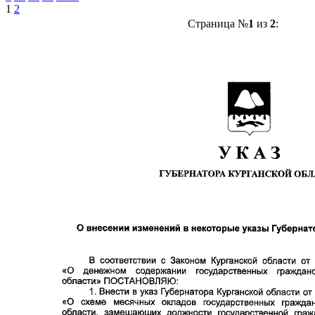
1
2
Страница №
1
из
2
: