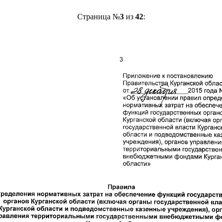
Страница №
3
из
42
: