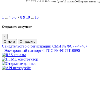
1
...
4
5
6
7
8
9
10
...
15
Отправить документ
×
Отмена
Отправить
Свидетельство о регистрации СМИ № ФС77-47467
Электронный паспорт ФГИС № ФС77110096