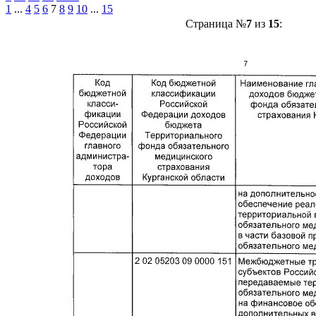
1
...
4
5
6
7
8
9
10
...
15
Страница №
7
из
15
: