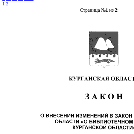
1
2
Страница №
1
из
2
: