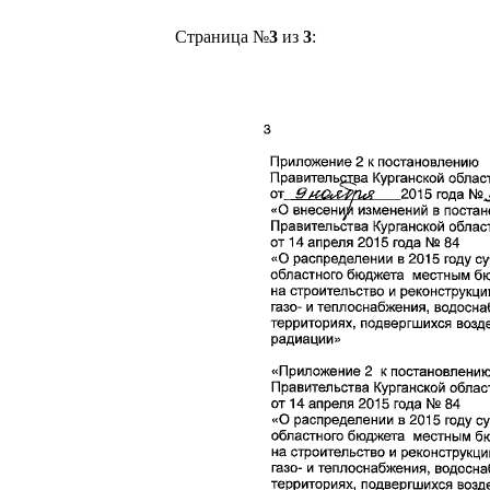
Страница №
3
из
3
: