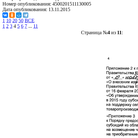
Номер опубликования:
4500201511130005
Дата опубликования:
13.11.2015
1
10
20
50
ВСЕ
1
2
3
4
5
6
7
...
11
Страница №
4
из
11
: