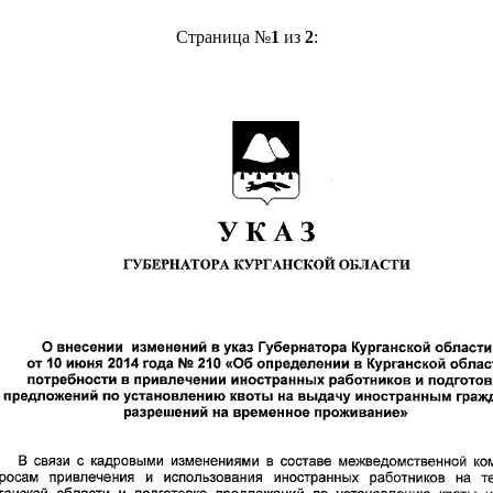
Страница №
1
из
2
: