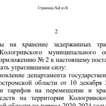
Страница №
2
из
5
: