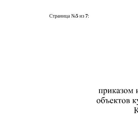
Страница №
5
из
7
: