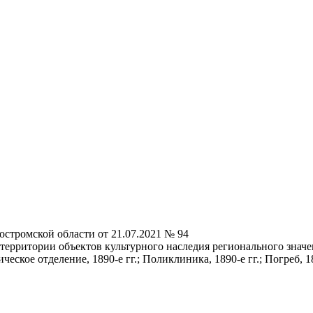
остромской области от 21.07.2021 № 94
ерритории объектов культурного наследия регионального значен
еское отделение, 1890-е гг.; Поликлиника, 1890-е гг.; Погреб, 189