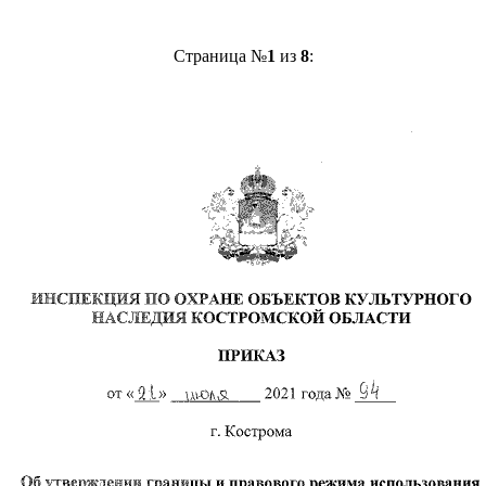
Страница №
1
из
8
: