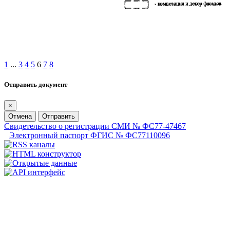
1
...
3
4
5
6
7
8
Отправить документ
×
Отмена
Отправить
Свидетельство о регистрации СМИ № ФС77-47467
Электронный паспорт ФГИС № ФС77110096