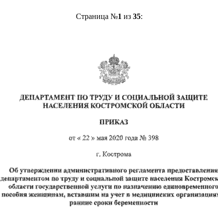
Страница №
1
из
35
: