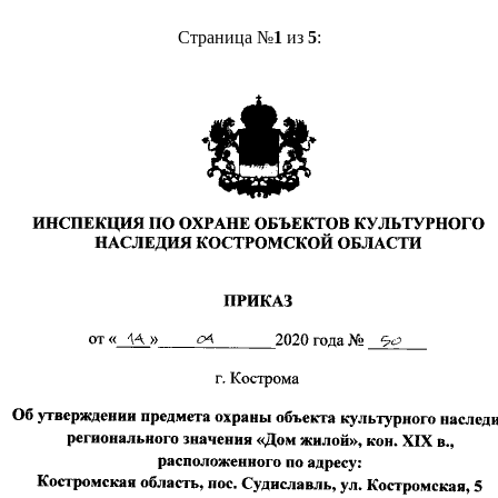
Страница №
1
из
5
: