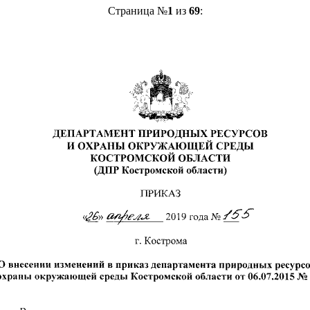
Страница №
1
из
69
: