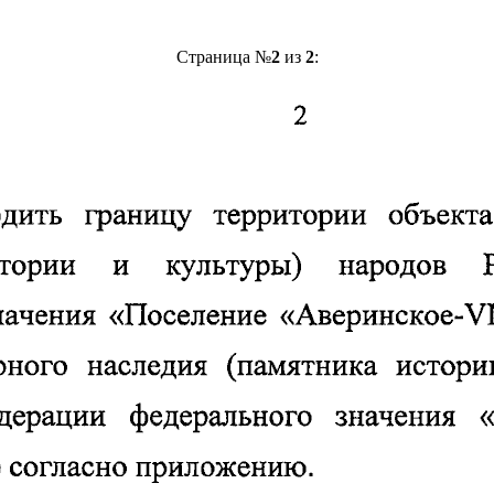
Страница №
2
из
2
: