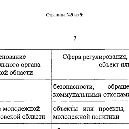
Страница №
9
из
9
: