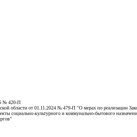
5 № 420-П
кой области от 01.11.2024 № 479-П "О мерах по реализации Зак
ъекты социально-культурного и коммунально-бытового назначен
оргов"