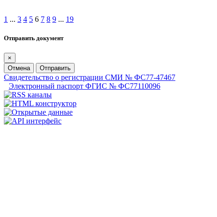
1
...
3
4
5
6
7
8
9
...
19
Отправить документ
×
Отмена
Отправить
Свидетельство о регистрации СМИ № ФС77-47467
Электронный паспорт ФГИС № ФС77110096