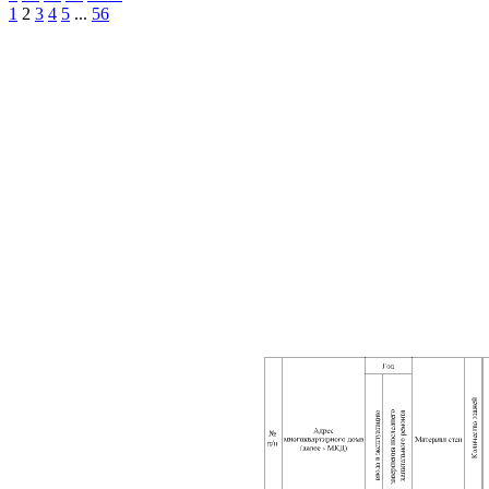
1
2
3
4
5
...
56