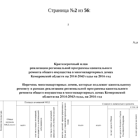
Страница №
2
из
56
: