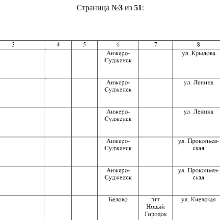
Страница №
3
из
51
: