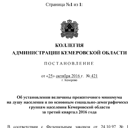
Страница №
1
из
1
: