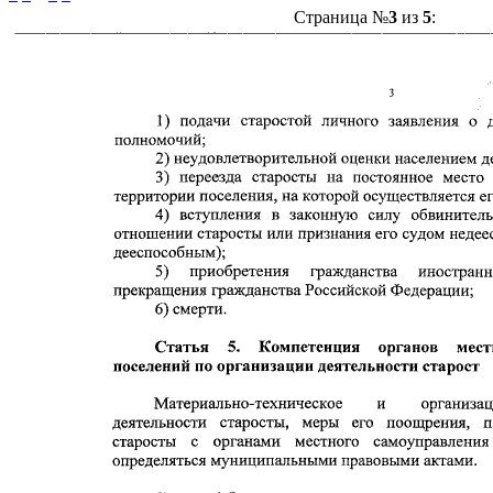
Страница №
3
из
5
: