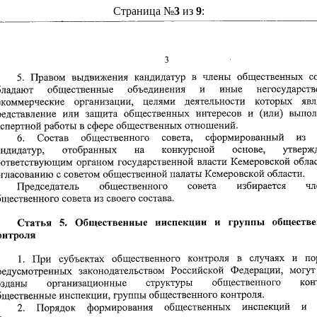
Страница №
3
из
9
: