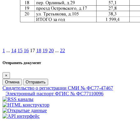
1
...
14
15
16
17
18
19
20
...
22
Отправить документ
×
Отмена
Отправить
Свидетельство о регистрации СМИ № ФС77-47467
Электронный паспорт ФГИС № ФС77110096