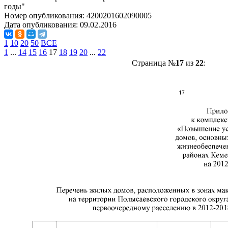
годы"
Номер опубликования:
4200201602090005
Дата опубликования:
09.02.2016
1
10
20
50
ВСЕ
1
...
14
15
16
17
18
19
20
...
22
Страница №
17
из
22
: