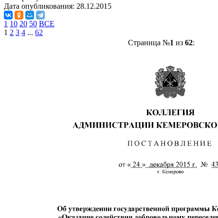
Дата опубликования:
28.12.2015
1
10
20
50
ВСЕ
1
2
3
4
...
62
Страница №
1
из
62
: