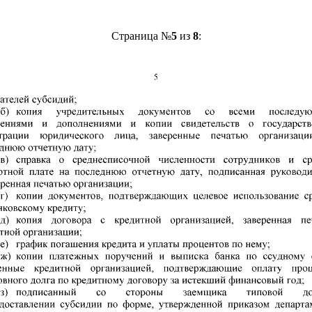
Страница №
5
из
8
: