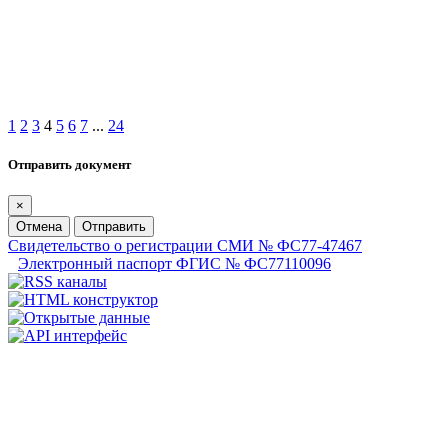
1
2
3
4
5
6
7
...
24
Отправить документ
×
Отмена
Отправить
Свидетельство о регистрации СМИ № ФС77-47467
Электронный паспорт ФГИС № ФС77110096