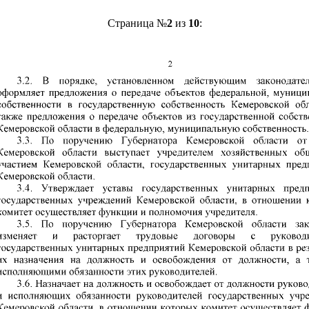
Страница №
2
из
10
: