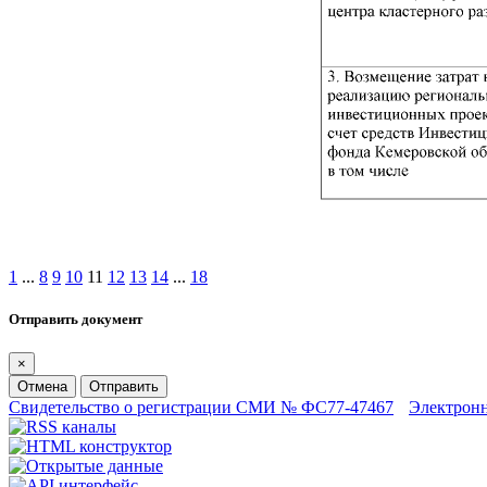
1
...
8
9
10
11
12
13
14
...
18
Отправить документ
×
Отмена
Отправить
Свидетельство о регистрации СМИ № ФС77-47467
Электрон