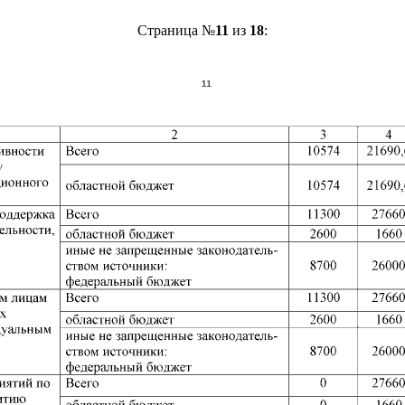
Страница №
11
из
18
: