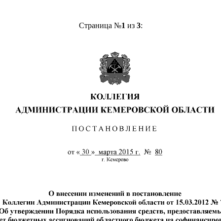
Страница №
1
из
3
: