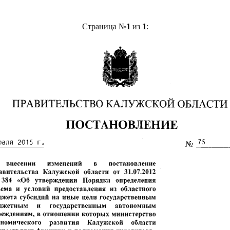
Страница №
1
из
1
: