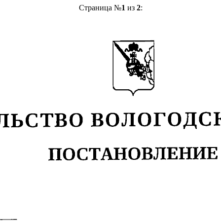
Страница №
1
из
2
: