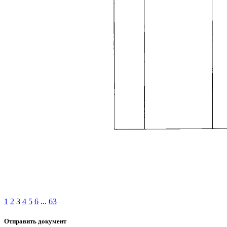
1
2
3
4
5
6
...
63
Отправить документ