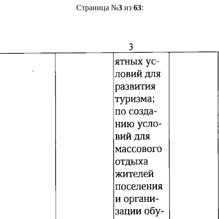
Страница №
3
из
63
: