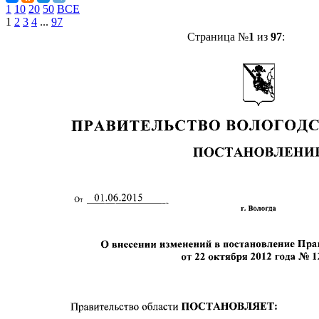
1
10
20
50
ВСЕ
1
2
3
4
...
97
Страница №
1
из
97
: