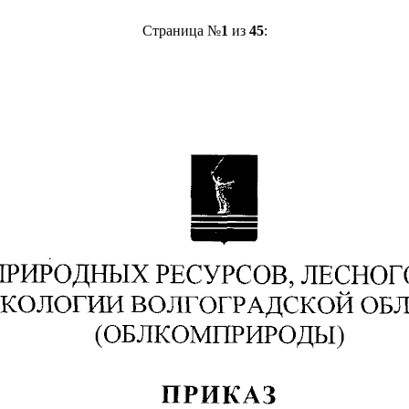
Страница №
1
из
45
: