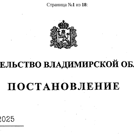
Страница №
1
из
18
: