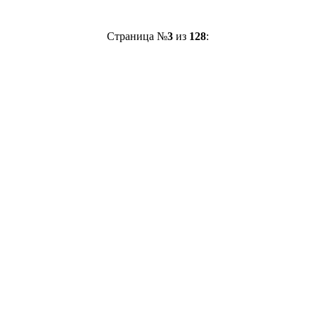
Страница №
3
из
128
: