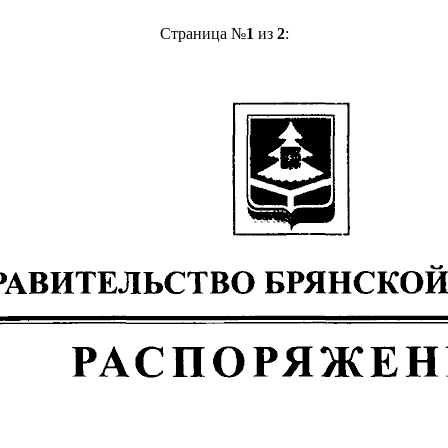
Страница №
1
из
2
: