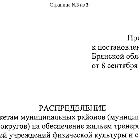
Страница №
3
из
3
: