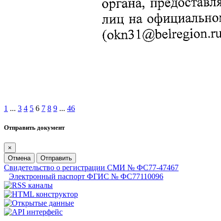
1
...
3
4
5
6
7
8
9
...
46
Отправить документ
×
Отмена
Отправить
Свидетельство о регистрации СМИ № ФС77-47467
Электронный паспорт ФГИС № ФС77110096