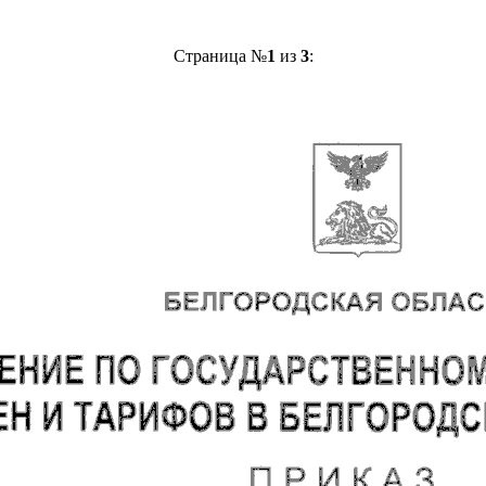
Страница №
1
из
3
: