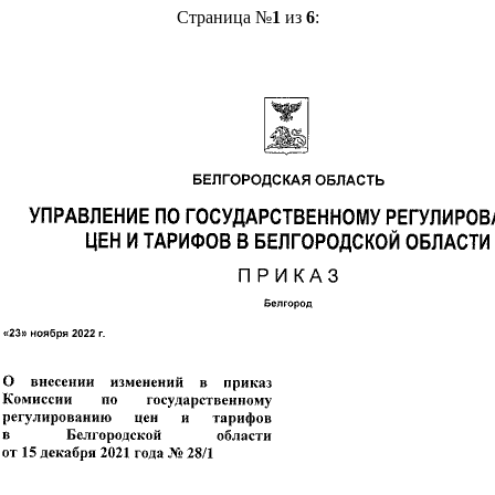
Страница №
1
из
6
: